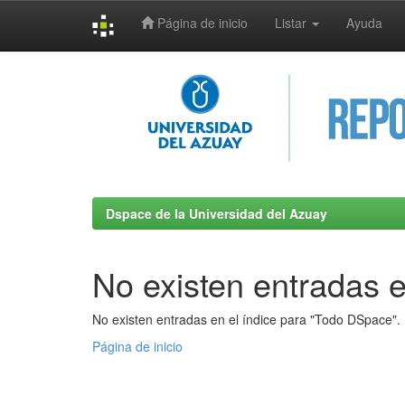
Página de inicio
Listar
Ayuda
Skip
navigation
Dspace de la Universidad del Azuay
No existen entradas e
No existen entradas en el índice para "Todo DSpace".
Página de inicio