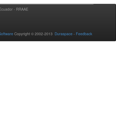
l Ecuador - RRAAE
oftware
Copyright © 2002-2013
Duraspace
-
Feedback