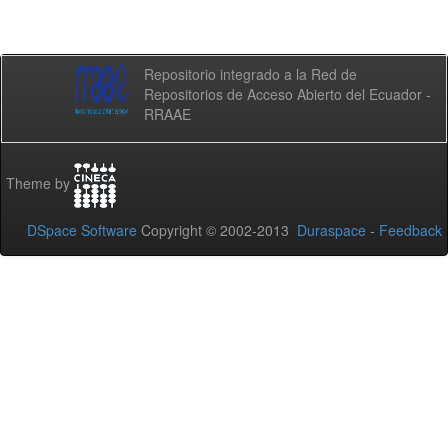
Repositorio integrado a la Red de
Repositorios de Acceso Abierto del Ecuador -
RRAAE
Theme by
DSpace Software
Copyright © 2002-2013
Duraspace
-
Feedback