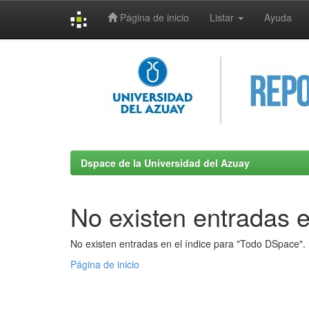
Página de inicio
Listar
Ayuda
Skip
navigation
Dspace de la Universidad del Azuay
No existen entradas e
No existen entradas en el índice para "Todo DSpace".
Página de inicio