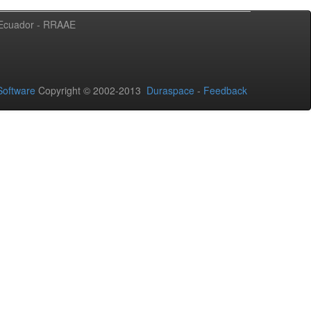
l Ecuador - RRAAE
oftware
Copyright © 2002-2013
Duraspace
-
Feedback