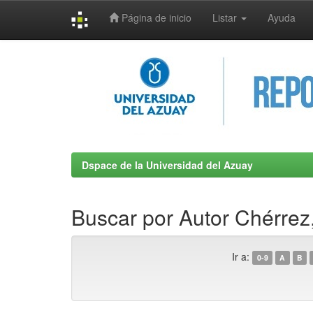
Página de inicio
Listar
Ayuda
Skip
navigation
Dspace de la Universidad del Azuay
Buscar por Autor Chérrez
Ir a:
0-9
A
B