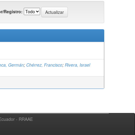
r/Registro:
oca, Germán
;
Chérrez, Francisco
;
Rivera, Israel
l Ecuador - RRAAE