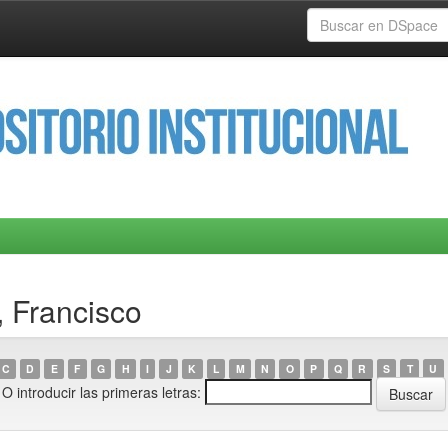
, Francisco
C
D
E
F
G
H
I
J
K
L
M
N
O
P
Q
R
S
T
U
O introducir las primeras letras: