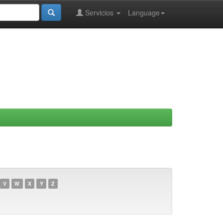
Servicios
Language
V
W
X
Y
Z