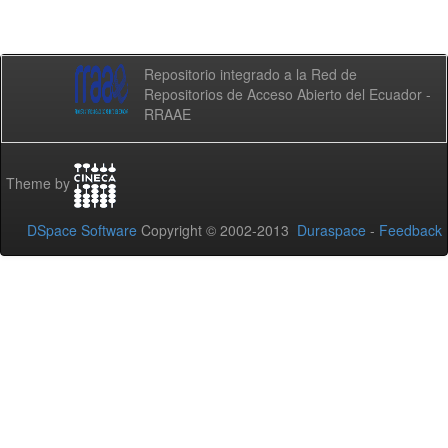
Repositorio integrado a la Red de
Repositorios de Acceso Abierto del Ecuador -
RRAAE
Theme by
DSpace Software
Copyright © 2002-2013
Duraspace
-
Feedback