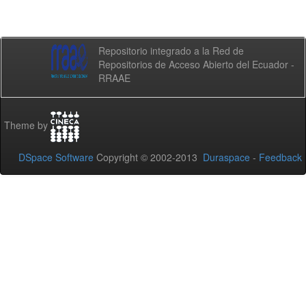
Repositorio integrado a la Red de
Repositorios de Acceso Abierto del Ecuador -
RRAAE
Theme by
DSpace Software
Copyright © 2002-2013
Duraspace
-
Feedback