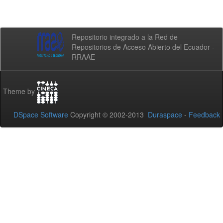
Repositorio integrado a la Red de
Repositorios de Acceso Abierto del Ecuador -
RRAAE
Theme by
DSpace Software
Copyright © 2002-2013
Duraspace
-
Feedback