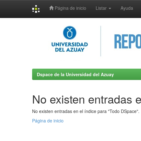
Página de inicio
Listar
Ayuda
Skip
navigation
Dspace de la Universidad del Azuay
No existen entradas e
No existen entradas en el índice para "Todo DSpace".
Página de inicio