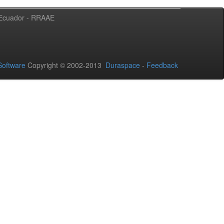
l Ecuador - RRAAE
oftware
Copyright © 2002-2013
Duraspace
-
Feedback