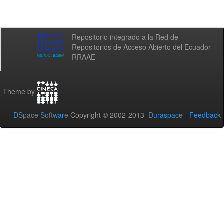
Repositorio integrado a la Red de
Repositorios de Acceso Abierto del Ecuador -
RRAAE
Theme by
DSpace Software
Copyright © 2002-2013
Duraspace
-
Feedback