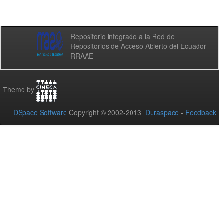
Repositorio integrado a la Red de
Repositorios de Acceso Abierto del Ecuador -
RRAAE
Theme by
DSpace Software
Copyright © 2002-2013
Duraspace
-
Feedback