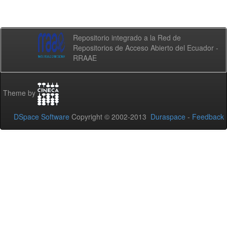
Repositorio integrado a la Red de
Repositorios de Acceso Abierto del Ecuador -
RRAAE
Theme by
DSpace Software
Copyright © 2002-2013
Duraspace
-
Feedback