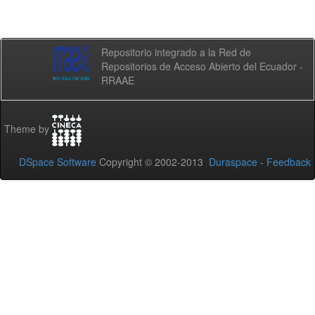
Repositorio integrado a la Red de
Repositorios de Acceso Abierto del Ecuador -
RRAAE
Theme by
DSpace Software
Copyright © 2002-2013
Duraspace
-
Feedback