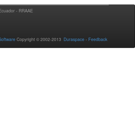
l Ecuador - RRAAE
oftware
Copyright © 2002-2013
Duraspace
-
Feedback