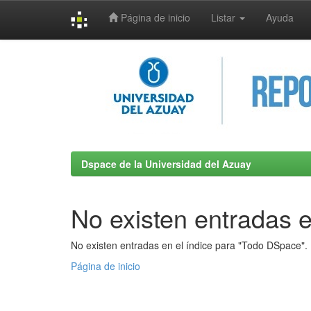
Página de inicio
Listar
Ayuda
Skip
navigation
Dspace de la Universidad del Azuay
No existen entradas e
No existen entradas en el índice para "Todo DSpace".
Página de inicio