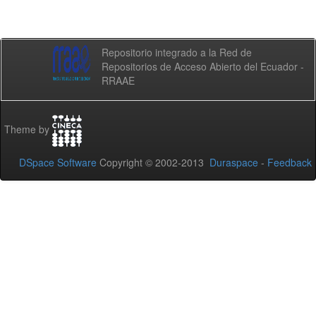
Repositorio integrado a la Red de
Repositorios de Acceso Abierto del Ecuador -
RRAAE
Theme by
DSpace Software
Copyright © 2002-2013
Duraspace
-
Feedback