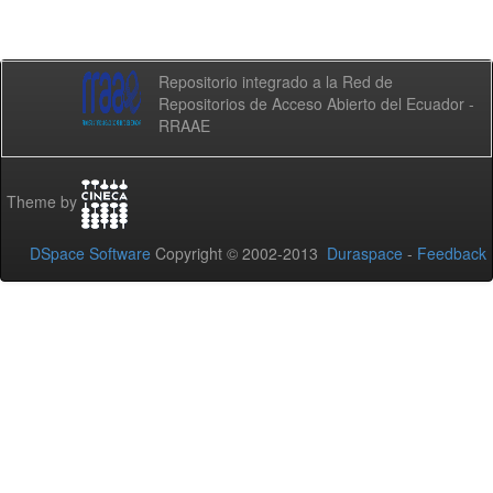
Repositorio integrado a la Red de
Repositorios de Acceso Abierto del Ecuador -
RRAAE
Theme by
DSpace Software
Copyright © 2002-2013
Duraspace
-
Feedback