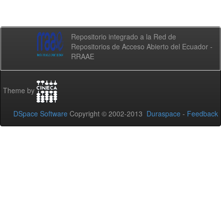
Repositorio integrado a la Red de
Repositorios de Acceso Abierto del Ecuador -
RRAAE
Theme by
DSpace Software
Copyright © 2002-2013
Duraspace
-
Feedback