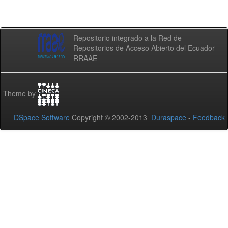
Repositorio integrado a la Red de
Repositorios de Acceso Abierto del Ecuador -
RRAAE
Theme by
DSpace Software
Copyright © 2002-2013
Duraspace
-
Feedback