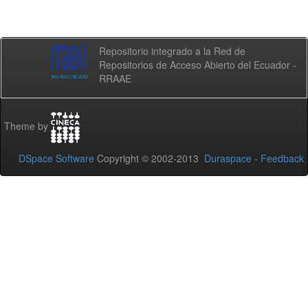
Repositorio integrado a la Red de
Repositorios de Acceso Abierto del Ecuador -
RRAAE
Theme by
DSpace Software
Copyright © 2002-2013
Duraspace
-
Feedback