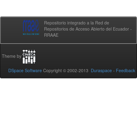
Repositorio integrado a la Red de
Repositorios de Acceso Abierto del Ecuador -
RRAAE
Theme by
DSpace Software
Copyright © 2002-2013
Duraspace
-
Feedback