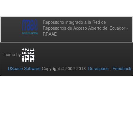
Repositorio integrado a la Red de
Repositorios de Acceso Abierto del Ecuador -
RRAAE
Theme by
DSpace Software
Copyright © 2002-2013
Duraspace
-
Feedback