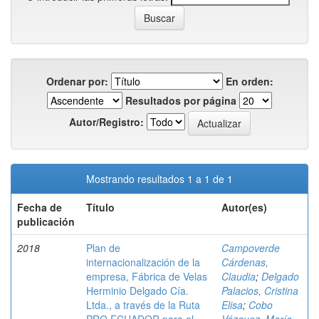
Ordenar por:
En orden:
Resultados por página
Autor/Registro:
Mostrando resultados 1 a 1 de 1
Fecha de
Título
Autor(es)
publicación
2018
Plan de
Campoverde
internacionalización de la
Cárdenas,
empresa, Fábrica de Velas
Claudia
;
Delgado
Herminio Delgado Cía.
Palacios, Cristina
Ltda., a través de la Ruta
Elisa
;
Cobo