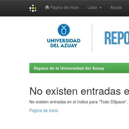
Página de inicio
Listar
Ayuda
Skip
navigation
Dspace de la Universidad del Azuay
No existen entradas e
No existen entradas en el índice para "Todo DSpace".
Página de inicio