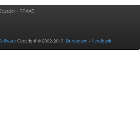
l Ecuador - RRAAE
oftware
Copyright © 2002-2013
Duraspace
-
Feedback