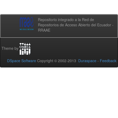
Repositorio integrado a la Red de
Repositorios de Acceso Abierto del Ecuador -
RRAAE
Theme by
DSpace Software
Copyright © 2002-2013
Duraspace
-
Feedback