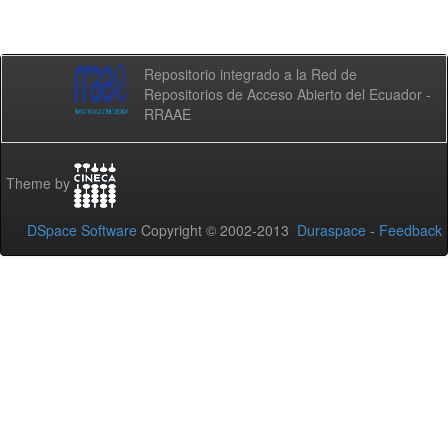
Repositorio integrado a la Red de
Repositorios de Acceso Abierto del Ecuador -
RRAAE
Theme by
DSpace Software
Copyright © 2002-2013
Duraspace
-
Feedback