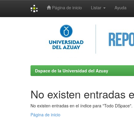
Página de inicio
Listar
Ayuda
Skip
navigation
Dspace de la Universidad del Azuay
No existen entradas e
No existen entradas en el índice para "Todo DSpace".
Página de inicio