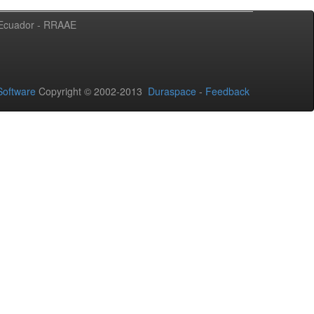
l Ecuador - RRAAE
oftware
Copyright © 2002-2013
Duraspace
-
Feedback