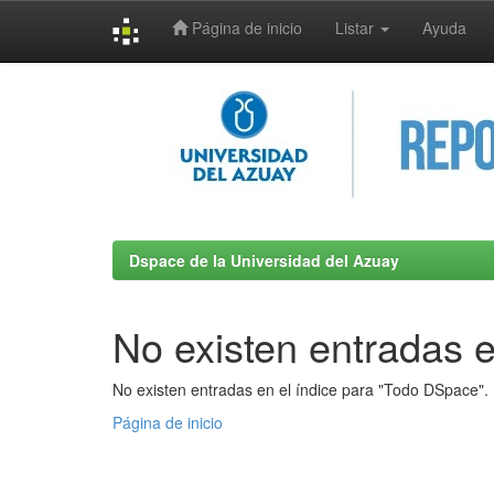
Página de inicio
Listar
Ayuda
Skip
navigation
Dspace de la Universidad del Azuay
No existen entradas e
No existen entradas en el índice para "Todo DSpace".
Página de inicio