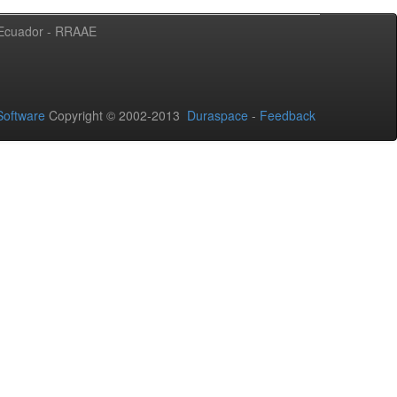
l Ecuador - RRAAE
oftware
Copyright © 2002-2013
Duraspace
-
Feedback