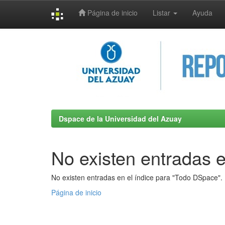
Página de inicio
Listar
Ayuda
Skip
navigation
Dspace de la Universidad del Azuay
No existen entradas e
No existen entradas en el índice para "Todo DSpace".
Página de inicio