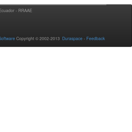
l Ecuador - RRAAE
oftware
Copyright © 2002-2013
Duraspace
-
Feedback