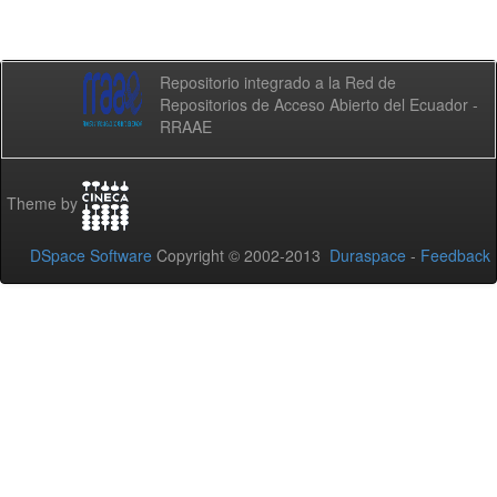
Repositorio integrado a la Red de
Repositorios de Acceso Abierto del Ecuador -
RRAAE
Theme by
DSpace Software
Copyright © 2002-2013
Duraspace
-
Feedback