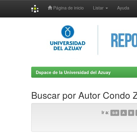
Página de inicio
Listar
Ayuda
Skip
navigation
Dspace de la Universidad del Azuay
Buscar por Autor Condo 
Ir a:
0-9
A
B