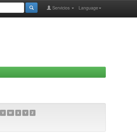
Servicios
Language
V
W
X
Y
Z