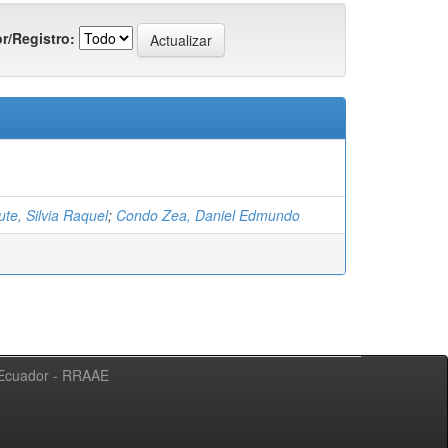
r/Registro:
te, Silvia Raquel
;
Condo Zea, Daniel Edmundo
l Ecuador - RRAAE