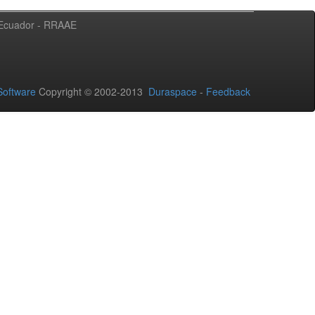
l Ecuador - RRAAE
oftware
Copyright © 2002-2013
Duraspace
-
Feedback