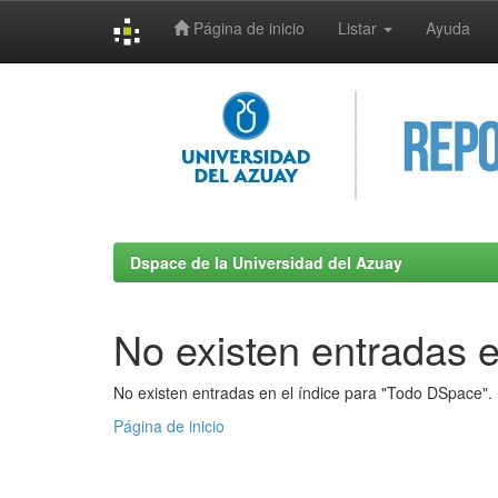
Página de inicio
Listar
Ayuda
Skip
navigation
Dspace de la Universidad del Azuay
No existen entradas e
No existen entradas en el índice para "Todo DSpace".
Página de inicio