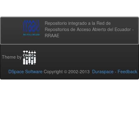
Repositorio integrado a la Red de
Repositorios de Acceso Abierto del Ecuador -
RRAAE
Theme by
DSpace Software
Copyright © 2002-2013
Duraspace
-
Feedback