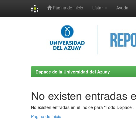
Página de inicio
Listar
Ayuda
Skip
navigation
Dspace de la Universidad del Azuay
No existen entradas e
No existen entradas en el índice para "Todo DSpace".
Página de inicio