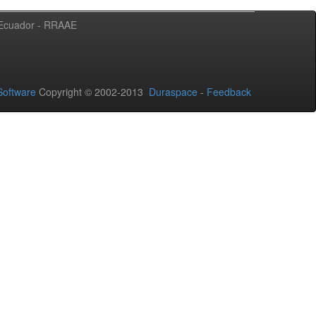
l Ecuador - RRAAE
oftware
Copyright © 2002-2013
Duraspace
-
Feedback