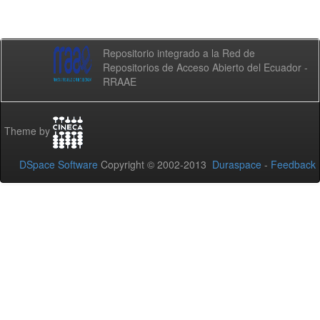
Repositorio integrado a la Red de
Repositorios de Acceso Abierto del Ecuador -
RRAAE
Theme by
DSpace Software
Copyright © 2002-2013
Duraspace
-
Feedback