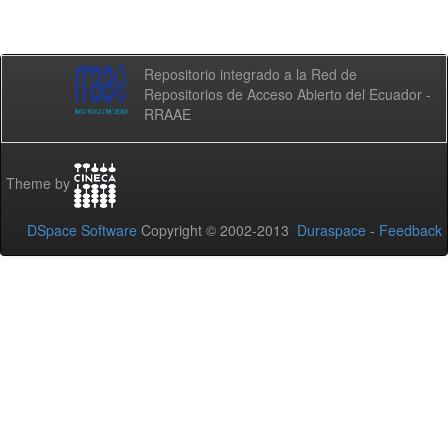
Repositorio integrado a la Red de
Repositorios de Acceso Abierto del Ecuador -
RRAAE
Theme by
DSpace Software
Copyright © 2002-2013
Duraspace
-
Feedback