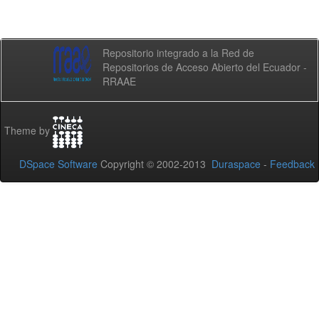
Repositorio integrado a la Red de
Repositorios de Acceso Abierto del Ecuador -
RRAAE
Theme by
DSpace Software
Copyright © 2002-2013
Duraspace
-
Feedback