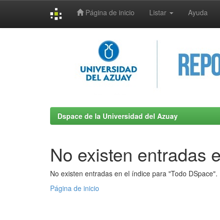
Página de inicio
Listar
Ayuda
Skip
navigation
Dspace de la Universidad del Azuay
No existen entradas e
No existen entradas en el índice para "Todo DSpace".
Página de inicio