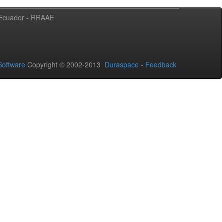
l Ecuador - RRAAE
oftware
Copyright © 2002-2013
Duraspace
-
Feedback