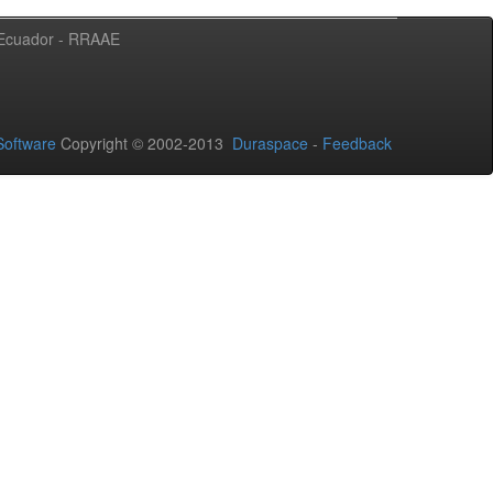
l Ecuador - RRAAE
oftware
Copyright © 2002-2013
Duraspace
-
Feedback