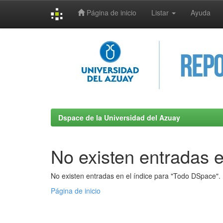
Página de inicio
Listar
Ayuda
Skip
navigation
Dspace de la Universidad del Azuay
No existen entradas e
No existen entradas en el índice para "Todo DSpace".
Página de inicio