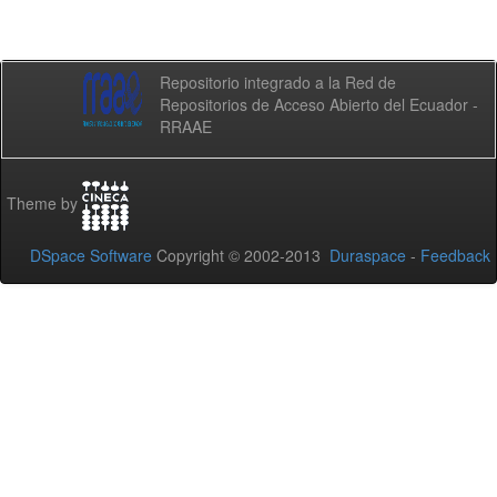
Repositorio integrado a la Red de
Repositorios de Acceso Abierto del Ecuador -
RRAAE
Theme by
DSpace Software
Copyright © 2002-2013
Duraspace
-
Feedback