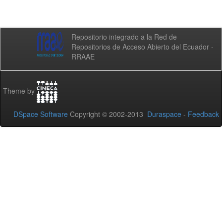
Repositorio integrado a la Red de
Repositorios de Acceso Abierto del Ecuador -
RRAAE
Theme by
DSpace Software
Copyright © 2002-2013
Duraspace
-
Feedback