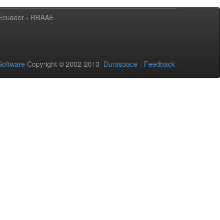
l Ecuador - RRAAE
oftware
Copyright © 2002-2013
Duraspace
-
Feedback