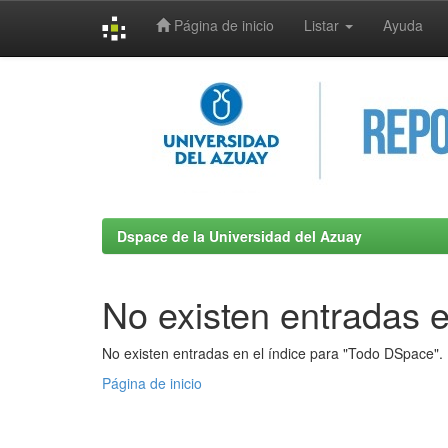
Página de inicio
Listar
Ayuda
Skip
navigation
Dspace de la Universidad del Azuay
No existen entradas e
No existen entradas en el índice para "Todo DSpace".
Página de inicio