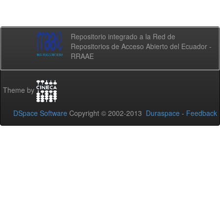
Repositorio integrado a la Red de
Repositorios de Acceso Abierto del Ecuador -
RRAAE
Theme by
DSpace Software
Copyright © 2002-2013
Duraspace
-
Feedback