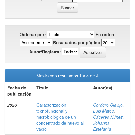
Ordenar por:
En orden:
Resultados por página
Autor/Registro:
Mostrando resultados 1 a 4 de 4
Fecha de
Título
Autor(es)
publicación
2026
Caracterización
Cordero Clavijo,
tecnofuncional y
Luis Mateo
;
microbiológica de un
Cáceres Núñez,
concentrado de huevo al
Johanna
vacío
Estefanía