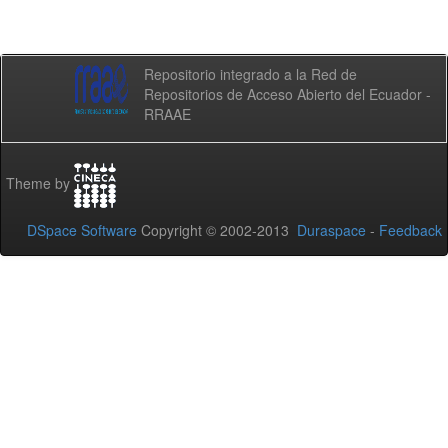
Repositorio integrado a la Red de
Repositorios de Acceso Abierto del Ecuador -
RRAAE
Theme by
DSpace Software
Copyright © 2002-2013
Duraspace
-
Feedback