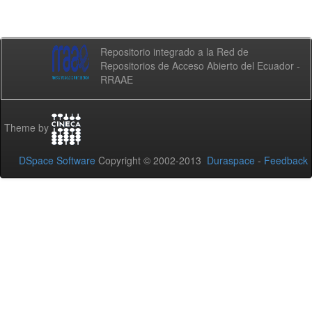
Repositorio integrado a la Red de
Repositorios de Acceso Abierto del Ecuador -
RRAAE
Theme by
DSpace Software
Copyright © 2002-2013
Duraspace
-
Feedback