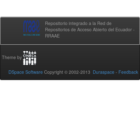
Repositorio integrado a la Red de
Repositorios de Acceso Abierto del Ecuador -
RRAAE
Theme by
DSpace Software
Copyright © 2002-2013
Duraspace
-
Feedback