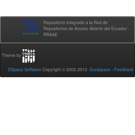
Repositorio integrado a la Red de
Repositorios de Acceso Abierto del Ecuador -
RRAAE
Theme by
DSpace Software
Copyright © 2002-2013
Duraspace
-
Feedback