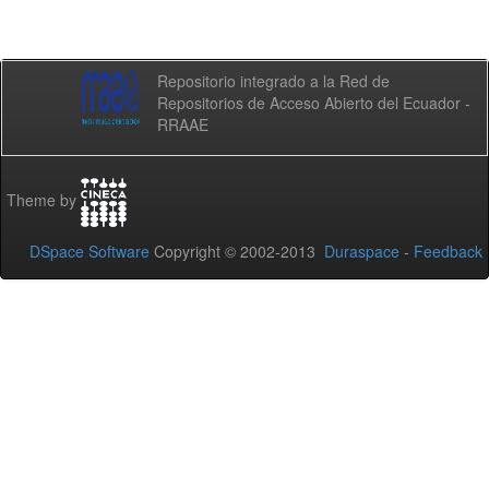
Repositorio integrado a la Red de
Repositorios de Acceso Abierto del Ecuador -
RRAAE
Theme by
DSpace Software
Copyright © 2002-2013
Duraspace
-
Feedback