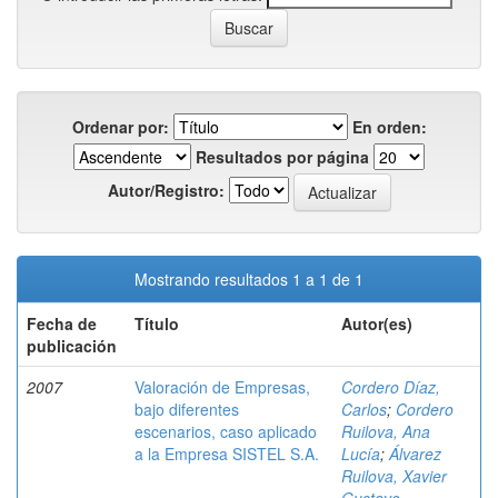
Ordenar por:
En orden:
Resultados por página
Autor/Registro:
Mostrando resultados 1 a 1 de 1
Fecha de
Título
Autor(es)
publicación
2007
Valoración de Empresas,
Cordero Díaz,
bajo diferentes
Carlos
;
Cordero
escenarios, caso aplicado
Ruilova, Ana
a la Empresa SISTEL S.A.
Lucía
;
Álvarez
Ruilova, Xavier