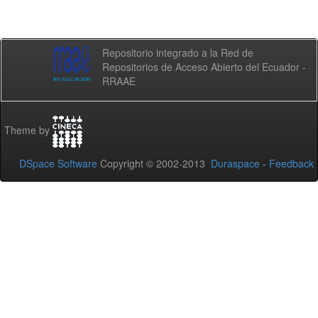
Repositorio integrado a la Red de
Repositorios de Acceso Abierto del Ecuador -
RRAAE
Theme by
DSpace Software
Copyright © 2002-2013
Duraspace
-
Feedback