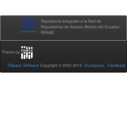
Repositorio integrado a la Red de
Repositorios de Acceso Abierto del Ecuador -
RRAAE
Theme by
DSpace Software
Copyright © 2002-2013
Duraspace
-
Feedback